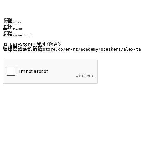
姓名
公司/品牌
電子郵件
手機號碼
產業類別
門市數量
偏好聯繫方式
LINE ID (非必填)
您想要諮詢的問題
提交
流暢的購物旅程
讓顧客無論是透過手機、網頁或是應用程式都能盡情享受購物