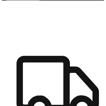
多元彈性物流
無論宅配到家或是到店自取，都能滿足顧客的需求，物流的靈
活度可成為購物決策的關鍵因素。