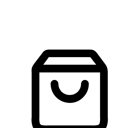
建立線上品牌官網，讓顧客能夠透過搜尋引擎查詢並進行更
入的互動。