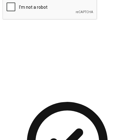
提交
流暢的購物旅程
讓顧客無論是透過手機、網頁或是應用程式都能盡情享受購
物。當他們使用不同介面卻擁有一致性的體驗時，能有效提升
對您品牌的好感度。