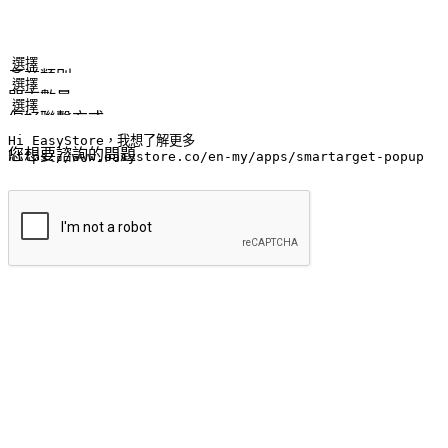
姓名
公司/品牌
電子郵件
手機號碼
產業類別
門市數量
偏好聯繫方式
LINE ID (非必填)
您想要諮詢的問題
提交
流暢的購物旅程
讓顧客無論是透過手機、網頁或是應用程式都能盡情享受購物