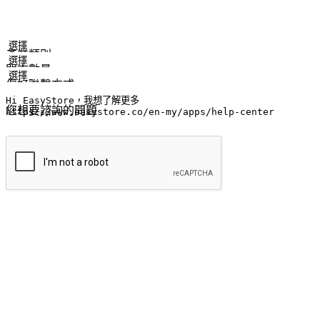
姓名
公司/品牌
電子郵件
手機號碼
產業類別
門市數量
偏好聯繫方式
LINE ID (非必填)
您想要諮詢的問題
提交
流暢的購物旅程
讓顧客無論是透過手機、網頁或是應用程式都能盡情享受購物