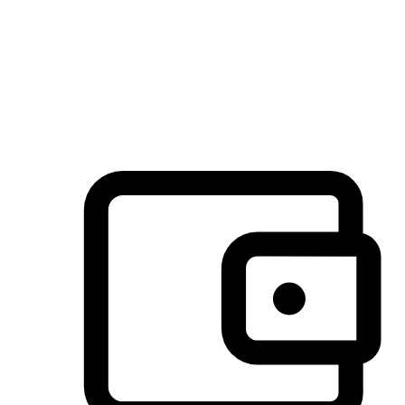
许多客户喜欢送货到家的便捷性和期待感，而有些客户则偏
于选择自取服务，以节省运费或更好地配合时间安排。对这
消费行为的重视，能够显著提升客户的满意度。