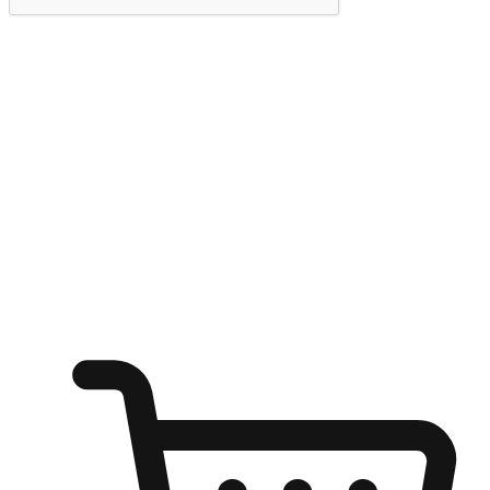
提交
随心所欲：让客户更轻易贴近您的品牌
无论是办公桌前的专注、沙发上的悠闲、还是在咖啡馆等待朋
友的片刻，让任何场景都能成为客户探索购物的瞬间。我们为
客户打造无缝的购物体验，让他们在任何场景都能轻松地贴近
自己喜欢的品牌，自由切换喜欢的购物方式，享受随时探索购
物的乐趣。