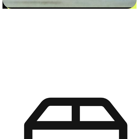
更多选择：从付款到收货让客户更满意
EasyStore尊重客户的各别情况和个性化需求，提供更得多选择
权给您的客户。无论是灵活的“在线购买，店内取货”，还是便
利的“店内购买，送货上门”，都能确保客户购物旅程的每一个
环节，可以适应他们的生活方式需求，帮助您的品牌在市场中
脱颖而出。