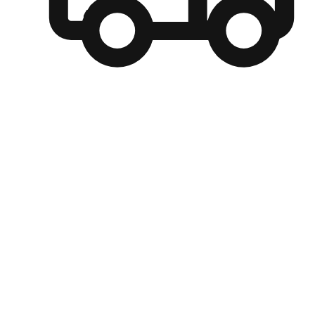
自選運送方式
顧客可以根據喜好選擇取貨日期和時間，並搭配到店自取、
商取貨或是宅配到府，達到高便捷及個人化的服務。