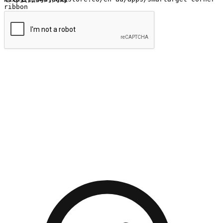
提交
流暢的購物旅程
讓顧客無論是透過手機、網頁或是應用程式都能盡情享受購
物。當他們使用不同介面卻擁有一致性的體驗時，能有效提升
對您品牌的好感度。