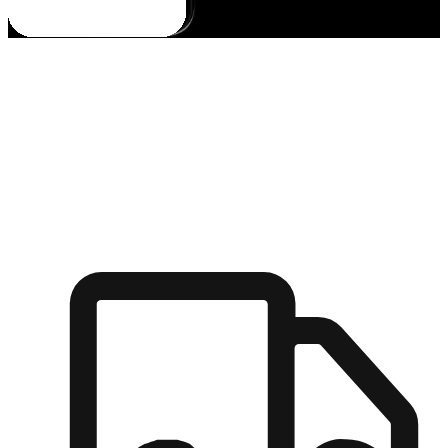
多元彈性物流
無論宅配到家或是到店自取，都能滿足顧客的需求，物流的靈
活度可成為購物決策的關鍵因素。