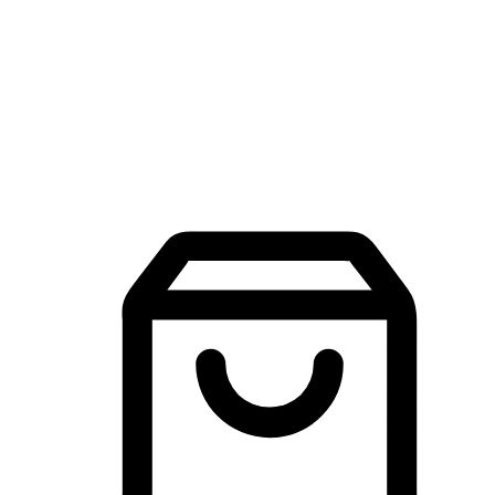
品牌探索
建立線上品牌官網，讓顧客能夠透過搜尋引擎查詢並進行更
入的互動。