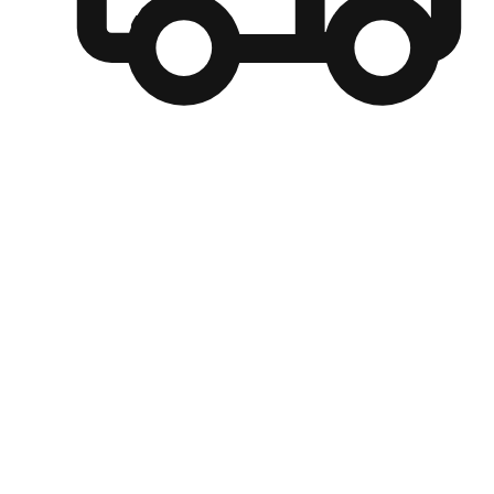
自選運送方式
顧客可以根據喜好選擇取貨日期和時間，並搭配到店自取、
商取貨或是宅配到府，達到高便捷及個人化的服務。