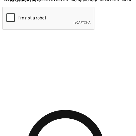
提交
流暢的購物旅程
讓顧客無論是透過手機、網頁或是應用程式都能盡情享受購
物。當他們使用不同介面卻擁有一致性的體驗時，能有效提升
對您品牌的好感度。