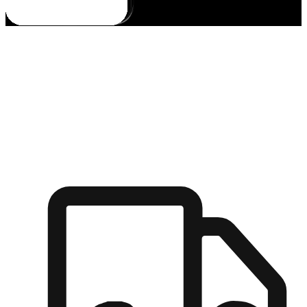
多元彈性物流
無論宅配到家或是到店自取，都能滿足顧客的需求，物流的靈
活度可成為購物決策的關鍵因素。