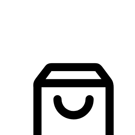
品牌探索
建立線上品牌官網，讓顧客能夠透過搜尋引擎查詢並進行更
入的互動。