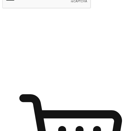
提交
随心所欲：让客户更轻易贴近您的品牌
无论是办公桌前的专注、沙发上的悠闲、还是在咖啡馆等待朋
友的片刻，让任何场景都能成为客户探索购物的瞬间。我们为
客户打造无缝的购物体验，让他们在任何场景都能轻松地贴近
自己喜欢的品牌，自由切换喜欢的购物方式，享受随时探索购
物的乐趣。