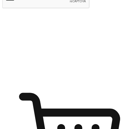
提交
随心所欲：让客户更轻易贴近您的品牌
无论是办公桌前的专注、沙发上的悠闲、还是在咖啡馆等待朋
友的片刻，让任何场景都能成为客户探索购物的瞬间。我们为
客户打造无缝的购物体验，让他们在任何场景都能轻松地贴近
自己喜欢的品牌，自由切换喜欢的购物方式，享受随时探索购
物的乐趣。