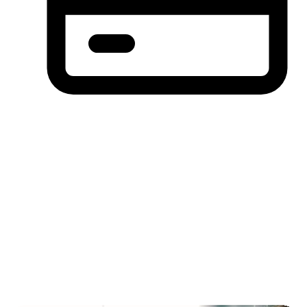
分期付款，先买后付(BNPL)