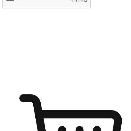
提交
随心所欲：让客户更轻易贴近您的品牌
无论是办公桌前的专注、沙发上的悠闲、还是在咖啡馆等待朋
友的片刻，让任何场景都能成为客户探索购物的瞬间。我们为
客户打造无缝的购物体验，让他们在任何场景都能轻松地贴近
自己喜欢的品牌，自由切换喜欢的购物方式，享受随时探索购
物的乐趣。