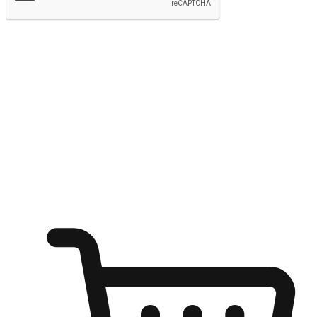
提交
随心所欲：让客户更轻易贴近您的品牌
无论是办公桌前的专注、沙发上的悠闲、还是在咖啡馆等待朋
友的片刻，让任何场景都能成为客户探索购物的瞬间。我们为
客户打造无缝的购物体验，让他们在任何场景都能轻松地贴近
自己喜欢的品牌，自由切换喜欢的购物方式，享受随时探索购
物的乐趣。