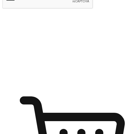
提交
随心所欲：让客户更轻易贴近您的品牌
无论是办公桌前的专注、沙发上的悠闲、还是在咖啡馆等待朋
友的片刻，让任何场景都能成为客户探索购物的瞬间。我们为
客户打造无缝的购物体验，让他们在任何场景都能轻松地贴近
自己喜欢的品牌，自由切换喜欢的购物方式，享受随时探索购
物的乐趣。