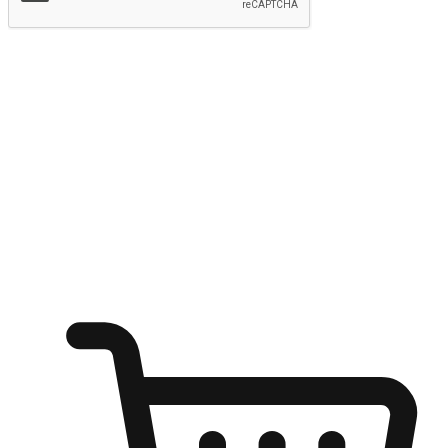
提交
随心所欲：让客户更轻易贴近您的品牌
无论是办公桌前的专注、沙发上的悠闲、还是在咖啡馆等待朋
友的片刻，让任何场景都能成为客户探索购物的瞬间。我们为
客户打造无缝的购物体验，让他们在任何场景都能轻松地贴近
自己喜欢的品牌，自由切换喜欢的购物方式，享受随时探索购
物的乐趣。