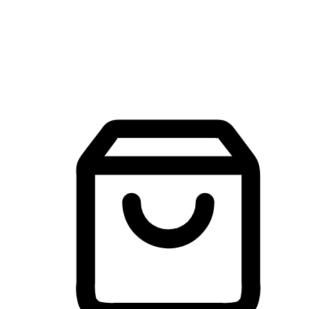
建立線上品牌官網，讓顧客能夠透過搜尋引擎查詢並進行更
入的互動。