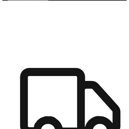
多元彈性物流
無論宅配到家或是到店自取，都能滿足顧客的需求，物流的靈
活度可成為購物決策的關鍵因素。