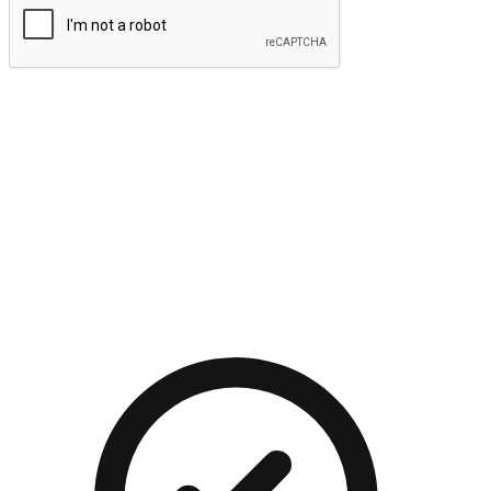
提交
流暢的購物旅程
讓顧客無論是透過手機、網頁或是應用程式都能盡情享受購
物。當他們使用不同介面卻擁有一致性的體驗時，能有效提升
對您品牌的好感度。