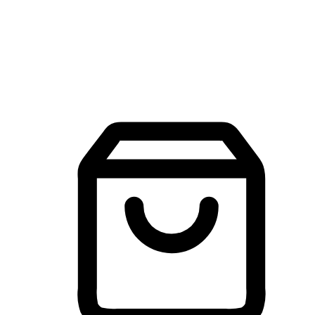
建立線上品牌官網，讓顧客能夠透過搜尋引擎查詢並進行更
入的互動。