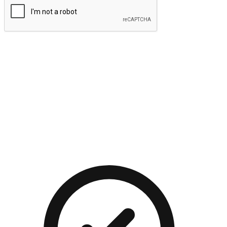
提交
流暢的購物旅程
讓顧客無論是透過手機、網頁或是應用程式都能盡情享受購
物。當他們使用不同介面卻擁有一致性的體驗時，能有效提升
對您品牌的好感度。