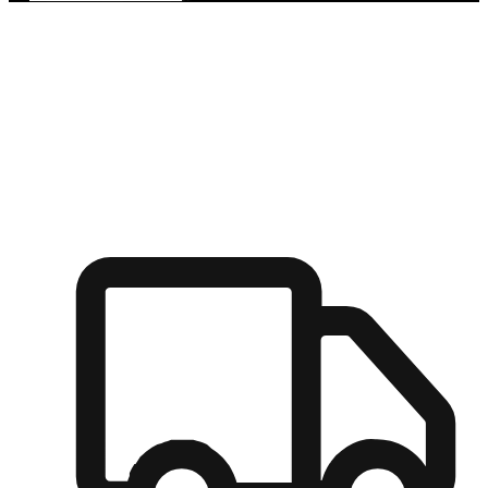
多元彈性物流
無論宅配到家或是到店自取，都能滿足顧客的需求，物流的靈
活度可成為購物決策的關鍵因素。