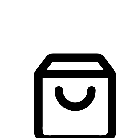
建立線上品牌官網，讓顧客能夠透過搜尋引擎查詢並進行更
入的互動。