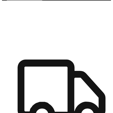
多元彈性物流
無論宅配到家或是到店自取，都能滿足顧客的需求，物流的靈
活度可成為購物決策的關鍵因素。