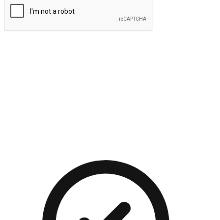
提交
流暢的購物旅程
讓顧客無論是透過手機、網頁或是應用程式都能盡情享受購
物。當他們使用不同介面卻擁有一致性的體驗時，能有效提升
對您品牌的好感度。