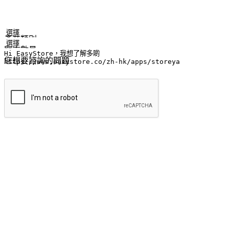
姓名
公司/品牌
電子郵件
手機號碼
產業類別
門市數量
您想要諮詢的問題
提交
流暢的購物旅程
讓顧客無論是透過手機、網頁或是應用程式都能盡情享受購物