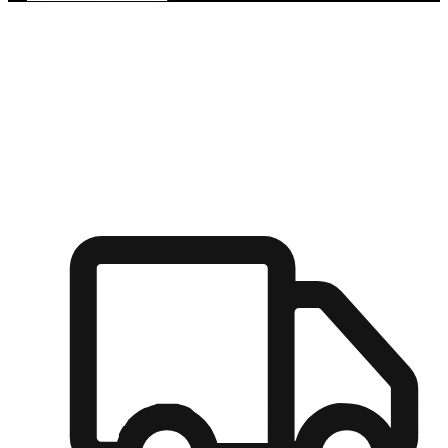
多元彈性物流
無論宅配到家或是到店自取，都能滿足顧客的需求，物流的靈
活度可成為購物決策的關鍵因素。