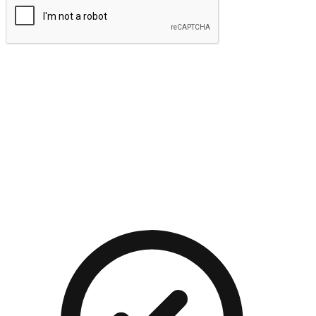
提交
流暢的購物旅程
讓顧客無論是透過手機、網頁或是應用程式都能盡情享受購
物。當他們使用不同介面卻擁有一致性的體驗時，能有效提升
對您品牌的好感度。