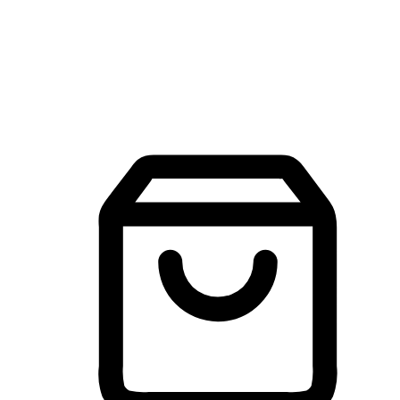
建立線上品牌官網，讓顧客能夠透過搜尋引擎查詢並進行更
入的互動。