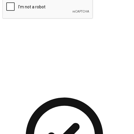
提交
流暢的購物旅程
讓顧客無論是透過手機、網頁或是應用程式都能盡情享受購
物。當他們使用不同介面卻擁有一致性的體驗時，能有效提升
對您品牌的好感度。