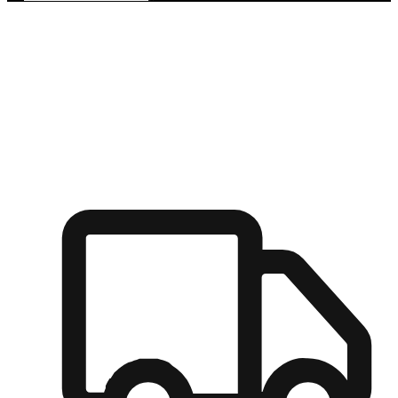
多元彈性物流
無論宅配到家或是到店自取，都能滿足顧客的需求，物流的靈
活度可成為購物決策的關鍵因素。