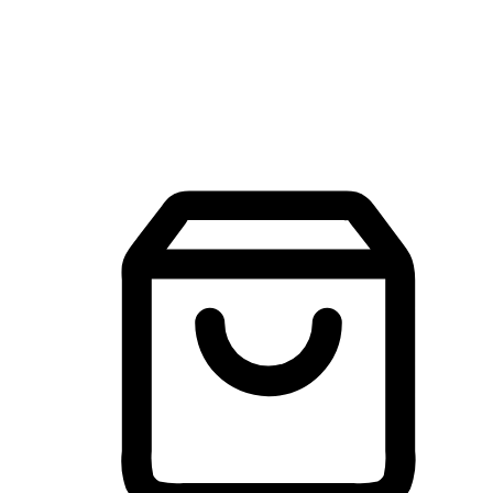
建立線上品牌官網，讓顧客能夠透過搜尋引擎查詢並進行更
入的互動。