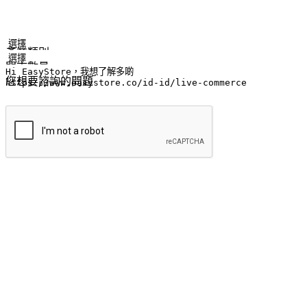
姓名
公司/品牌
電子郵件
手機號碼
產業類別
門市數量
您想要諮詢的問題
提交
流暢的購物旅程
讓顧客無論是透過手機、網頁或是應用程式都能盡情享受購物