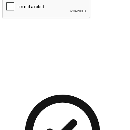
提交
流暢的購物旅程
讓顧客無論是透過手機、網頁或是應用程式都能盡情享受購
物。當他們使用不同介面卻擁有一致性的體驗時，能有效提升
對您品牌的好感度。