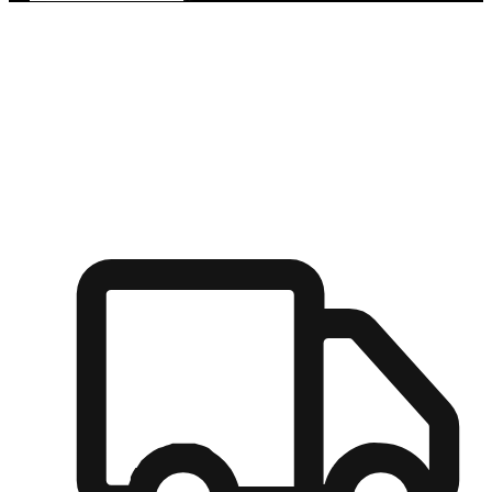
多元彈性物流
無論宅配到家或是到店自取，都能滿足顧客的需求，物流的靈
活度可成為購物決策的關鍵因素。