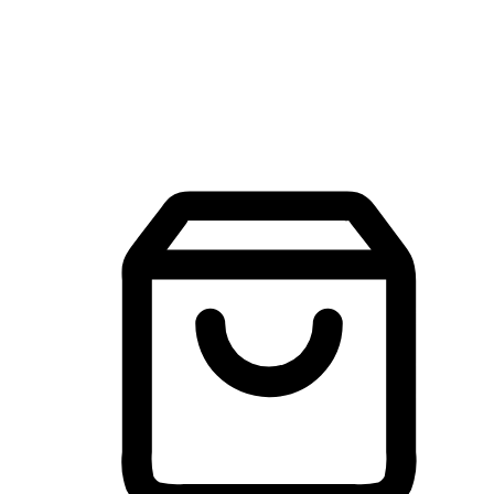
建立線上品牌官網，讓顧客能夠透過搜尋引擎查詢並進行更
入的互動。