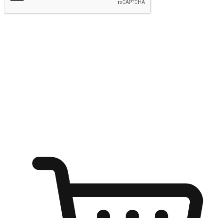
提交
随心所欲：让客户更轻易贴近您的品牌
无论是办公桌前的专注、沙发上的悠闲、还是在咖啡馆等待朋
友的片刻，让任何场景都能成为客户探索购物的瞬间。我们为
客户打造无缝的购物体验，让他们在任何场景都能轻松地贴近
自己喜欢的品牌，自由切换喜欢的购物方式，享受随时探索购
物的乐趣。