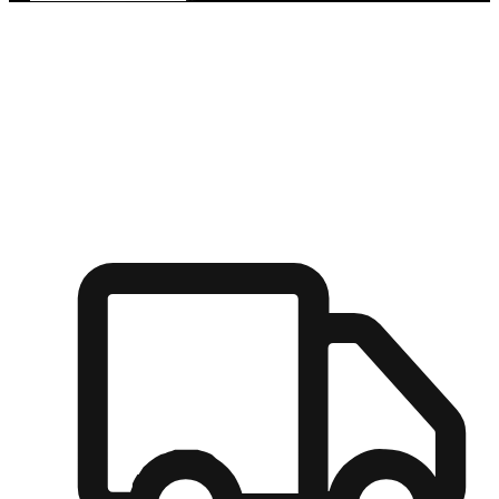
多元彈性物流
無論宅配到家或是到店自取，都能滿足顧客的需求，物流的靈
活度可成為購物決策的關鍵因素。