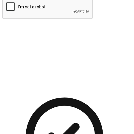
提交
流暢的購物旅程
讓顧客無論是透過手機、網頁或是應用程式都能盡情享受購
物。當他們使用不同介面卻擁有一致性的體驗時，能有效提升
對您品牌的好感度。