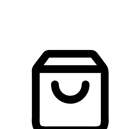
建立線上品牌官網，讓顧客能夠透過搜尋引擎查詢並進行更
入的互動。