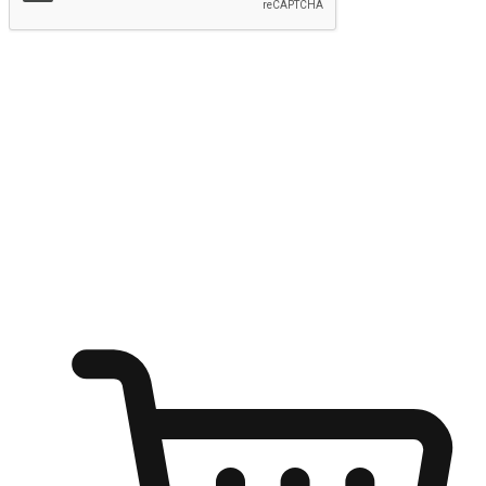
提交
随心所欲：让客户更轻易贴近您的品牌
无论是办公桌前的专注、沙发上的悠闲、还是在咖啡馆等待朋
友的片刻，让任何场景都能成为客户探索购物的瞬间。我们为
客户打造无缝的购物体验，让他们在任何场景都能轻松地贴近
自己喜欢的品牌，自由切换喜欢的购物方式，享受随时探索购
物的乐趣。