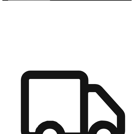
多元彈性物流
無論宅配到家或是到店自取，都能滿足顧客的需求，物流的靈
活度可成為購物決策的關鍵因素。