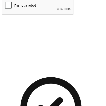
提交
流暢的購物旅程
讓顧客無論是透過手機、網頁或是應用程式都能盡情享受購
物。當他們使用不同介面卻擁有一致性的體驗時，能有效提升
對您品牌的好感度。