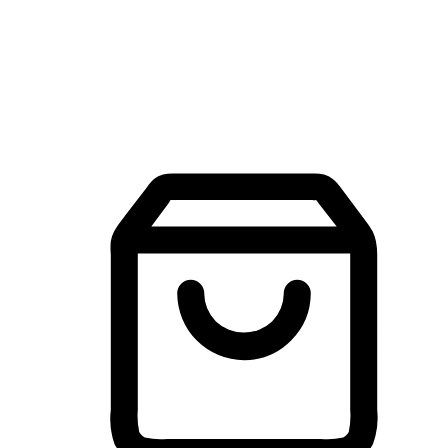
建立線上品牌官網，讓顧客能夠透過搜尋引擎查詢並進行更
入的互動。