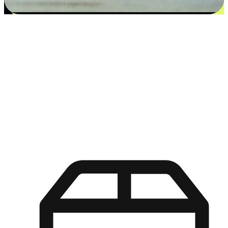
更多选择：从付款到收货让客户更满意
EasyStore尊重客户的各别情况和个性化需求，提供更得多选择
权给您的客户。无论是灵活的“在线购买，店内取货”，还是便
利的“店内购买，送货上门”，都能确保客户购物旅程的每一个
环节，可以适应他们的生活方式需求，帮助您的品牌在市场中
脱颖而出。