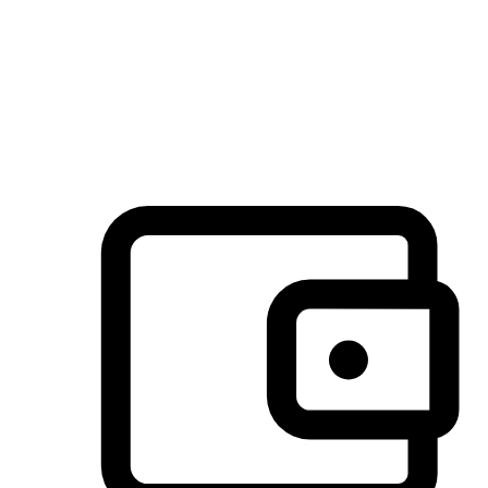
许多客户喜欢送货到家的便捷性和期待感，而有些客户则偏
于选择自取服务，以节省运费或更好地配合时间安排。对这
消费行为的重视，能够显著提升客户的满意度。