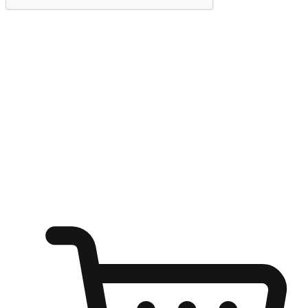
提交
随心所欲：让客户更轻易贴近您的品牌
无论是办公桌前的专注、沙发上的悠闲、还是在咖啡馆等待朋
友的片刻，让任何场景都能成为客户探索购物的瞬间。我们为
客户打造无缝的购物体验，让他们在任何场景都能轻松地贴近
自己喜欢的品牌，自由切换喜欢的购物方式，享受随时探索购
物的乐趣。