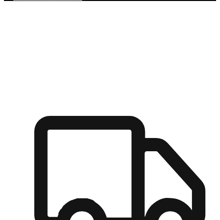
多元彈性物流
無論宅配到家或是到店自取，都能滿足顧客的需求，物流的靈
活度可成為購物決策的關鍵因素。