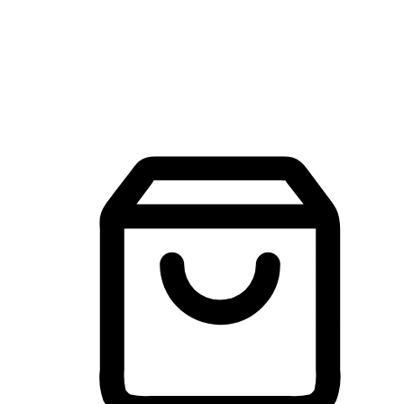
建立線上品牌官網，讓顧客能夠透過搜尋引擎查詢並進行更
入的互動。