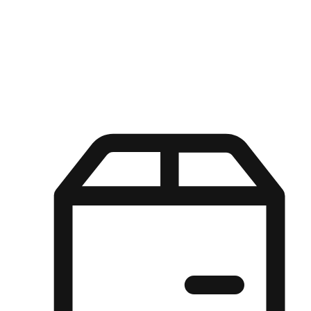
Kuasa pilihan di tangan pelanggan anda dengan pengalaman yang
disesuaikan. Dari fleksibiliti "Beli Dalam Talian, Ambil Di Kedai"
hingga kemudahan "Beli Di Kedai, Hantar Ke Rumah", kami
memastikan setiap aspek pengalaman membeli-belah disesuaikan
untuk memenuhi keperluan mereka.