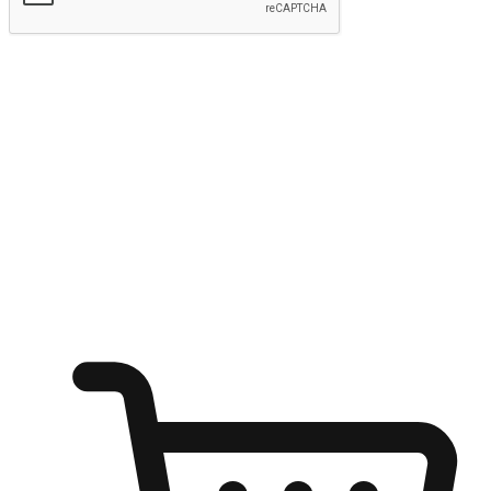
kirim
Menyinari kegembiraan membeli-belah
di mana sahaja
Ubah setiap saat menjadi peluang untuk penemuan, sama ada dari
meja pejabat, keselesaan sofa, ataupun semasa menunggu kawan di
kedai kopi. Berikan pelanggan kebebasan untuk menjelajah
keinginan berbelanja dari mana-mana dan berbelanja melalui laman
web atau aplikasi mudah alih.