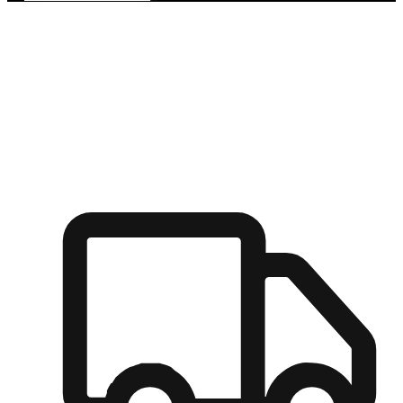
多元彈性物流
無論宅配到家或是到店自取，都能滿足顧客的需求，物流的靈
活度可成為購物決策的關鍵因素。