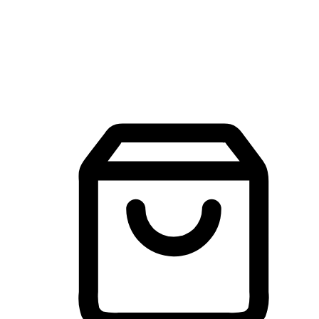
建立線上品牌官網，讓顧客能夠透過搜尋引擎查詢並進行更
入的互動。