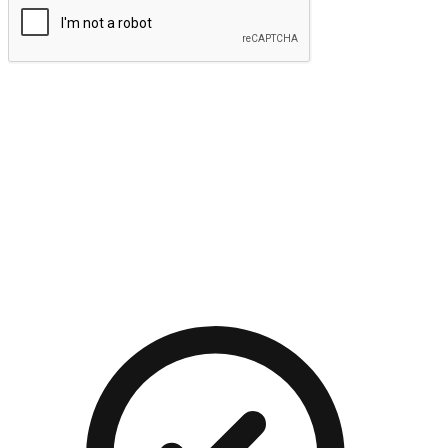
提交
流暢的購物旅程
讓顧客無論是透過手機、網頁或是應用程式都能盡情享受購
物。當他們使用不同介面卻擁有一致性的體驗時，能有效提升
對您品牌的好感度。