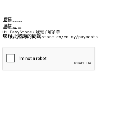
姓名
公司/品牌
電子郵件
手機號碼
產業類別
門市數量
您想要諮詢的問題
提交
流暢的購物旅程
讓顧客無論是透過手機、網頁或是應用程式都能盡情享受購物