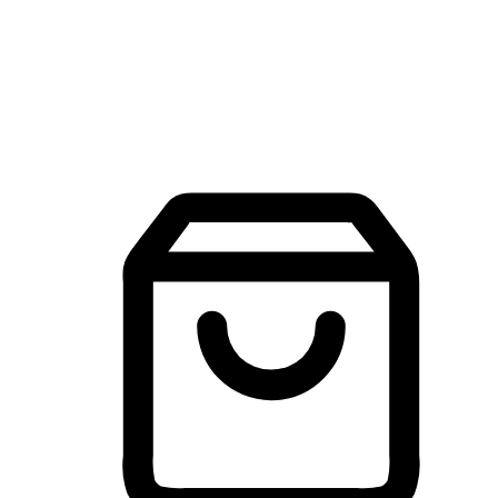
建立線上品牌官網，讓顧客能夠透過搜尋引擎查詢並進行更
入的互動。