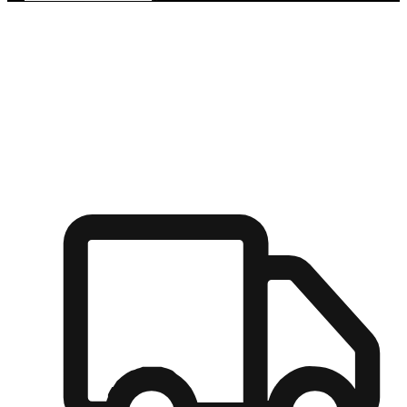
多元彈性物流
無論宅配到家或是到店自取，都能滿足顧客的需求，物流的靈
活度可成為購物決策的關鍵因素。