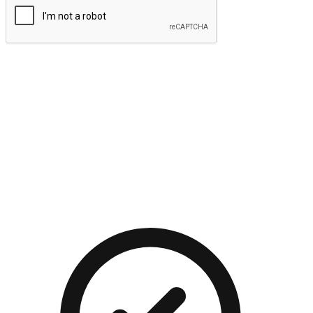
提交
流暢的購物旅程
讓顧客無論是透過手機、網頁或是應用程式都能盡情享受購
物。當他們使用不同介面卻擁有一致性的體驗時，能有效提升
對您品牌的好感度。