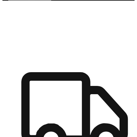
多元彈性物流
無論宅配到家或是到店自取，都能滿足顧客的需求，物流的靈
活度可成為購物決策的關鍵因素。