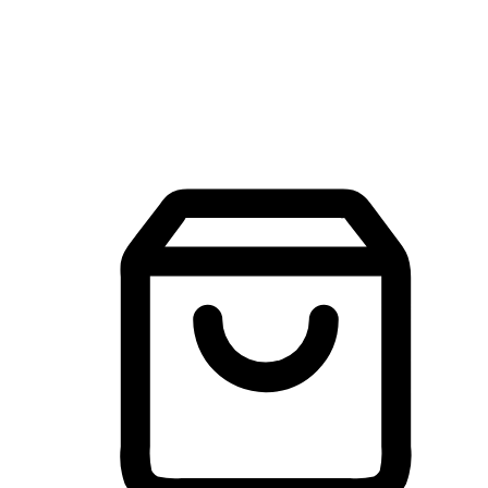
建立線上品牌官網，讓顧客能夠透過搜尋引擎查詢並進行更
入的互動。