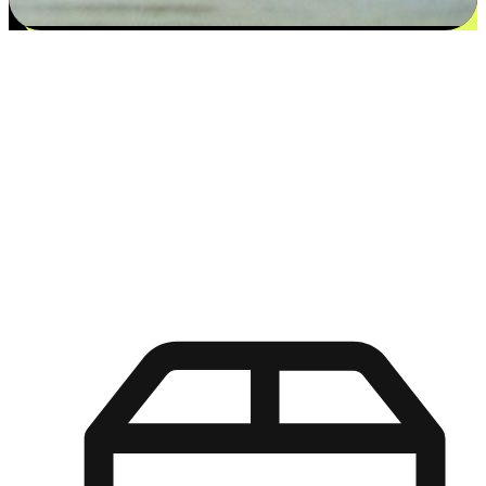
更多选择：从付款到收货让客户更满意
EasyStore尊重客户的各别情况和个性化需求，提供更得多选择
权给您的客户。无论是灵活的“在线购买，店内取货”，还是便
利的“店内购买，送货上门”，都能确保客户购物旅程的每一个
环节，可以适应他们的生活方式需求，帮助您的品牌在市场中
脱颖而出。