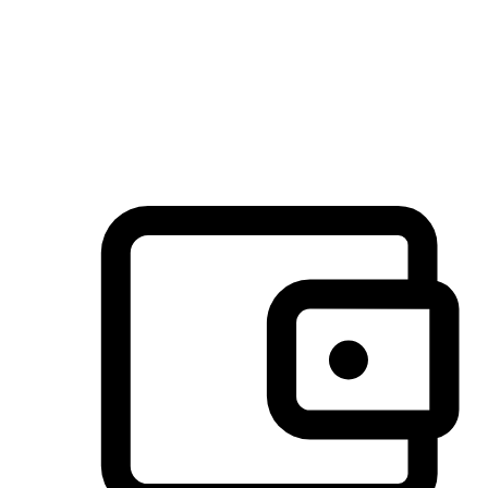
许多客户喜欢送货到家的便捷性和期待感，而有些客户则偏
于选择自取服务，以节省运费或更好地配合时间安排。对这
消费行为的重视，能够显著提升客户的满意度。