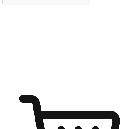
提交
随心所欲：让客户更轻易贴近您的品牌
无论是办公桌前的专注、沙发上的悠闲、还是在咖啡馆等待朋
友的片刻，让任何场景都能成为客户探索购物的瞬间。我们为
客户打造无缝的购物体验，让他们在任何场景都能轻松地贴近
自己喜欢的品牌，自由切换喜欢的购物方式，享受随时探索购
物的乐趣。