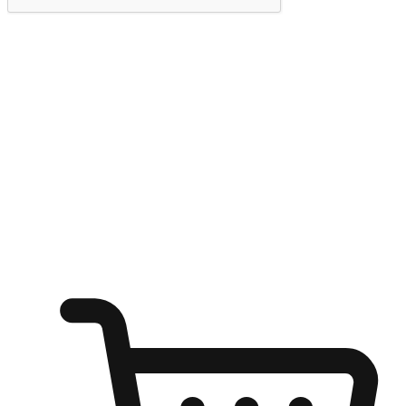
提交
随心所欲：让客户更轻易贴近您的品牌
无论是办公桌前的专注、沙发上的悠闲、还是在咖啡馆等待朋
友的片刻，让任何场景都能成为客户探索购物的瞬间。我们为
客户打造无缝的购物体验，让他们在任何场景都能轻松地贴近
自己喜欢的品牌，自由切换喜欢的购物方式，享受随时探索购
物的乐趣。