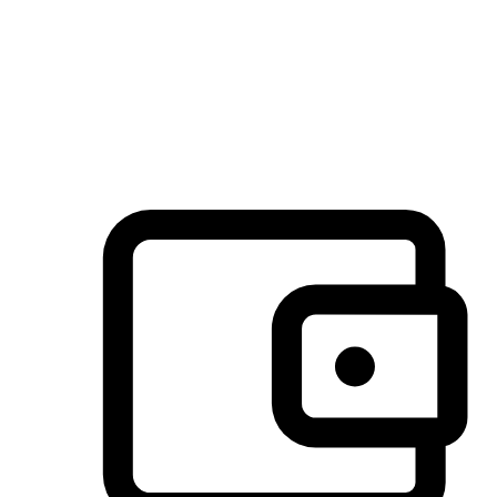
许多客户喜欢送货到家的便捷性和期待感，而有些客户则偏
于选择自取服务，以节省运费或更好地配合时间安排。对这
消费行为的重视，能够显著提升客户的满意度。