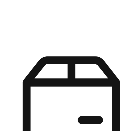
Kuasa pilihan di tangan pelanggan anda dengan pengalaman yang
disesuaikan. Dari fleksibiliti "Beli Dalam Talian, Ambil Di Kedai"
hingga kemudahan "Beli Di Kedai, Hantar Ke Rumah", kami
memastikan setiap aspek pengalaman membeli-belah disesuaikan
untuk memenuhi keperluan mereka.