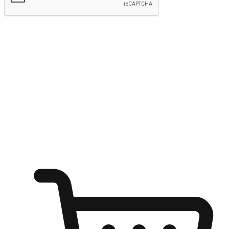
kirim
Menyinari kegembiraan membeli-belah
di mana sahaja
Ubah setiap saat menjadi peluang untuk penemuan, sama ada dari
meja pejabat, keselesaan sofa, ataupun semasa menunggu kawan di
kedai kopi. Berikan pelanggan kebebasan untuk menjelajah
keinginan berbelanja dari mana-mana dan berbelanja melalui laman
web atau aplikasi mudah alih.