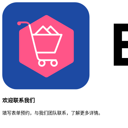
欢迎联系我们
填写表单预约，与我们团队联系，了解更多详情。