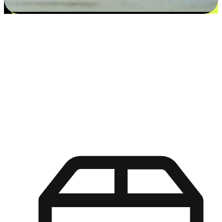
更多选择：从付款到收货让客户更满意
EasyStore尊重客户的各别情况和个性化需求，提供更得多选择
权给您的客户。无论是灵活的“在线购买，店内取货”，还是便
利的“店内购买，送货上门”，都能确保客户购物旅程的每一个
环节，可以适应他们的生活方式需求，帮助您的品牌在市场中
脱颖而出。