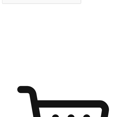
提交
随心所欲：让客户更轻易贴近您的品牌
无论是办公桌前的专注、沙发上的悠闲、还是在咖啡馆等待朋
友的片刻，让任何场景都能成为客户探索购物的瞬间。我们为
客户打造无缝的购物体验，让他们在任何场景都能轻松地贴近
自己喜欢的品牌，自由切换喜欢的购物方式，享受随时探索购
物的乐趣。