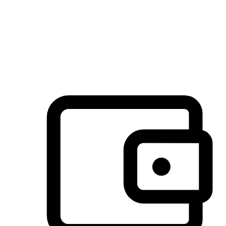
许多客户喜欢送货到家的便捷性和期待感，而有些客户则偏
于选择自取服务，以节省运费或更好地配合时间安排。对这
消费行为的重视，能够显著提升客户的满意度。