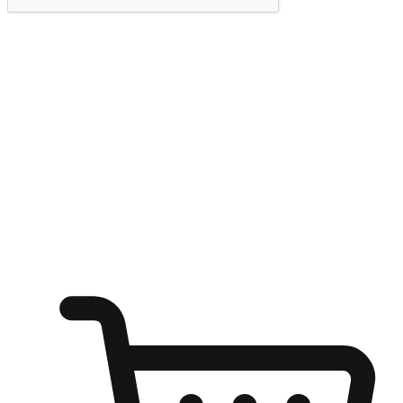
提交
随心所欲：让客户更轻易贴近您的品牌
无论是办公桌前的专注、沙发上的悠闲、还是在咖啡馆等待朋
友的片刻，让任何场景都能成为客户探索购物的瞬间。我们为
客户打造无缝的购物体验，让他们在任何场景都能轻松地贴近
自己喜欢的品牌，自由切换喜欢的购物方式，享受随时探索购
物的乐趣。