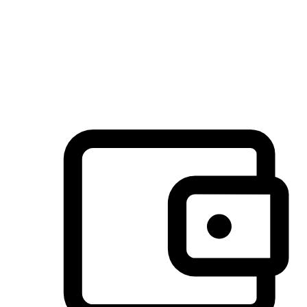
许多客户喜欢送货到家的便捷性和期待感，而有些客户则偏
于选择自取服务，以节省运费或更好地配合时间安排。对这
消费行为的重视，能够显著提升客户的满意度。