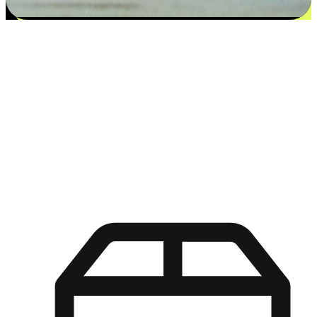
更多选择：从付款到收货让客户更满意
EasyStore尊重客户的各别情况和个性化需求，提供更得多选择
权给您的客户。无论是灵活的“在线购买，店内取货”，还是便
利的“店内购买，送货上门”，都能确保客户购物旅程的每一个
环节，可以适应他们的生活方式需求，帮助您的品牌在市场中
脱颖而出。