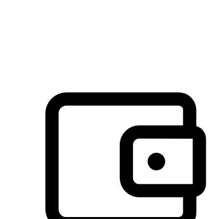
许多客户喜欢送货到家的便捷性和期待感，而有些客户则偏
于选择自取服务，以节省运费或更好地配合时间安排。对这
消费行为的重视，能够显著提升客户的满意度。