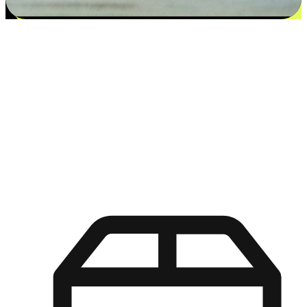
更多选择：从付款到收货让客户更满意
EasyStore尊重客户的各别情况和个性化需求，提供更得多选择
权给您的客户。无论是灵活的“在线购买，店内取货”，还是便
利的“店内购买，送货上门”，都能确保客户购物旅程的每一个
环节，可以适应他们的生活方式需求，帮助您的品牌在市场中
脱颖而出。