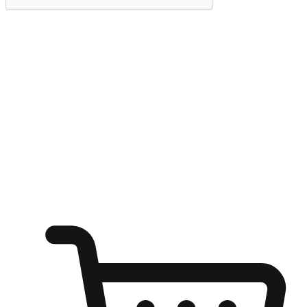
提交
随心所欲：让客户更轻易贴近您的品牌
无论是办公桌前的专注、沙发上的悠闲、还是在咖啡馆等待朋
友的片刻，让任何场景都能成为客户探索购物的瞬间。我们为
客户打造无缝的购物体验，让他们在任何场景都能轻松地贴近
自己喜欢的品牌，自由切换喜欢的购物方式，享受随时探索购
物的乐趣。