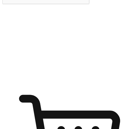
提交
随心所欲：让客户更轻易贴近您的品牌
无论是办公桌前的专注、沙发上的悠闲、还是在咖啡馆等待朋
友的片刻，让任何场景都能成为客户探索购物的瞬间。我们为
客户打造无缝的购物体验，让他们在任何场景都能轻松地贴近
自己喜欢的品牌，自由切换喜欢的购物方式，享受随时探索购
物的乐趣。