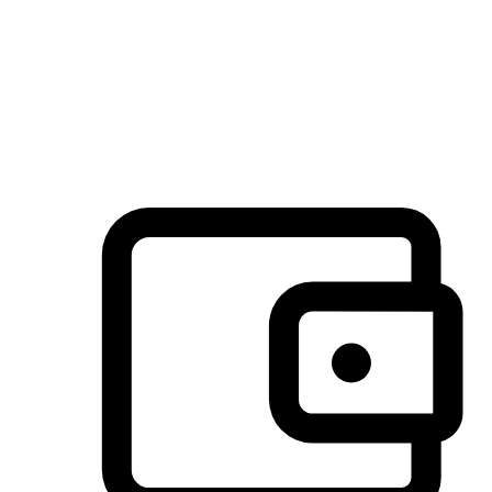
许多客户喜欢送货到家的便捷性和期待感，而有些客户则偏
于选择自取服务，以节省运费或更好地配合时间安排。对这
消费行为的重视，能够显著提升客户的满意度。