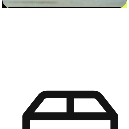
更多选择：从付款到收货让客户更满意
EasyStore尊重客户的各别情况和个性化需求，提供更得多选择
权给您的客户。无论是灵活的“在线购买，店内取货”，还是便
利的“店内购买，送货上门”，都能确保客户购物旅程的每一个
环节，可以适应他们的生活方式需求，帮助您的品牌在市场中
脱颖而出。