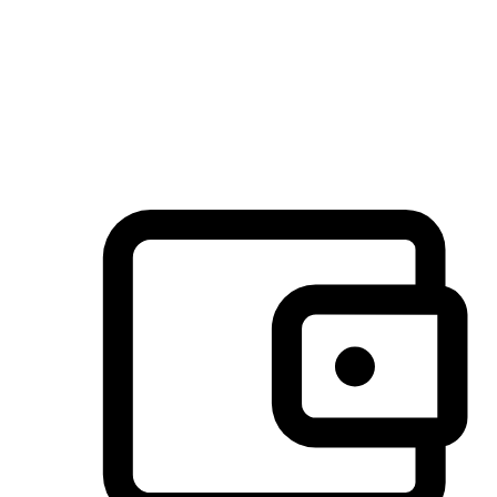
许多客户喜欢送货到家的便捷性和期待感，而有些客户则偏
于选择自取服务，以节省运费或更好地配合时间安排。对这
消费行为的重视，能够显著提升客户的满意度。