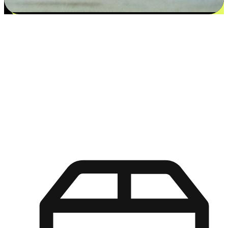
更多选择：从付款到收货让客户更满意
EasyStore尊重客户的各别情况和个性化需求，提供更得多选择
权给您的客户。无论是灵活的“在线购买，店内取货”，还是便
利的“店内购买，送货上门”，都能确保客户购物旅程的每一个
环节，可以适应他们的生活方式需求，帮助您的品牌在市场中
脱颖而出。