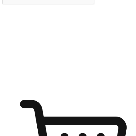
提交
随心所欲：让客户更轻易贴近您的品牌
无论是办公桌前的专注、沙发上的悠闲、还是在咖啡馆等待朋
友的片刻，让任何场景都能成为客户探索购物的瞬间。我们为
客户打造无缝的购物体验，让他们在任何场景都能轻松地贴近
自己喜欢的品牌，自由切换喜欢的购物方式，享受随时探索购
物的乐趣。