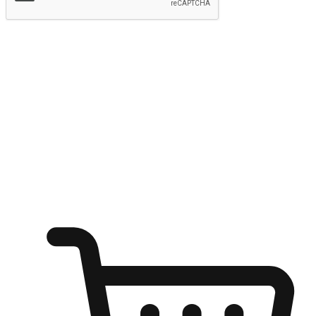
提交
随心所欲：让客户更轻易贴近您的品牌
无论是办公桌前的专注、沙发上的悠闲、还是在咖啡馆等待朋
友的片刻，让任何场景都能成为客户探索购物的瞬间。我们为
客户打造无缝的购物体验，让他们在任何场景都能轻松地贴近
自己喜欢的品牌，自由切换喜欢的购物方式，享受随时探索购
物的乐趣。