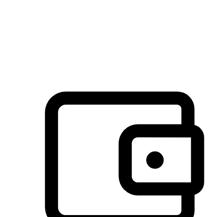
许多客户喜欢送货到家的便捷性和期待感，而有些客户则偏
于选择自取服务，以节省运费或更好地配合时间安排。对这
消费行为的重视，能够显著提升客户的满意度。