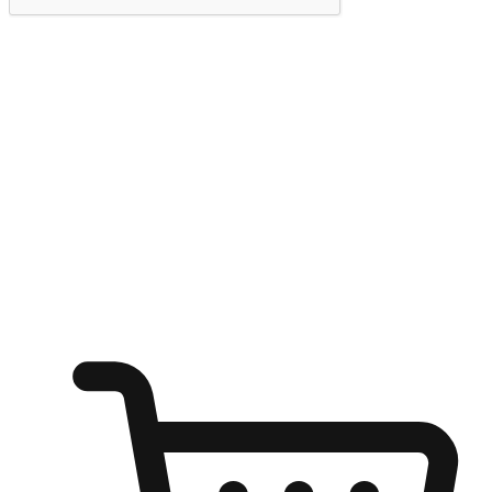
提交
随心所欲：让客户更轻易贴近您的品牌
无论是办公桌前的专注、沙发上的悠闲、还是在咖啡馆等待朋
友的片刻，让任何场景都能成为客户探索购物的瞬间。我们为
客户打造无缝的购物体验，让他们在任何场景都能轻松地贴近
自己喜欢的品牌，自由切换喜欢的购物方式，享受随时探索购
物的乐趣。