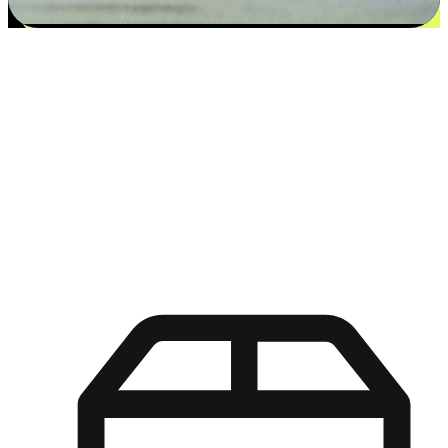
更多选择：从付款到收货让客户更满意
EasyStore尊重客户的各别情况和个性化需求，提供更得多选择
权给您的客户。无论是灵活的“在线购买，店内取货”，还是便
利的“店内购买，送货上门”，都能确保客户购物旅程的每一个
环节，可以适应他们的生活方式需求，帮助您的品牌在市场中
脱颖而出。