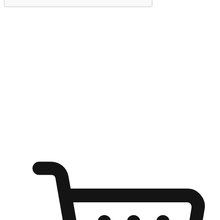
提交
随心所欲：让客户更轻易贴近您的品牌
无论是办公桌前的专注、沙发上的悠闲、还是在咖啡馆等待朋
友的片刻，让任何场景都能成为客户探索购物的瞬间。我们为
客户打造无缝的购物体验，让他们在任何场景都能轻松地贴近
自己喜欢的品牌，自由切换喜欢的购物方式，享受随时探索购
物的乐趣。