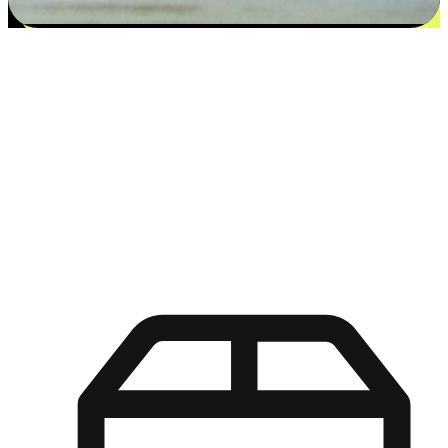
更多选择：从付款到收货让客户更满意
EasyStore尊重客户的各别情况和个性化需求，提供更得多选择
权给您的客户。无论是灵活的“在线购买，店内取货”，还是便
利的“店内购买，送货上门”，都能确保客户购物旅程的每一个
环节，可以适应他们的生活方式需求，帮助您的品牌在市场中
脱颖而出。