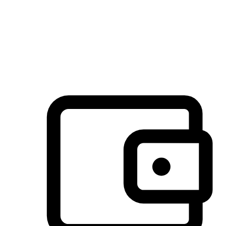
许多客户喜欢送货到家的便捷性和期待感，而有些客户则偏
于选择自取服务，以节省运费或更好地配合时间安排。对这
消费行为的重视，能够显著提升客户的满意度。