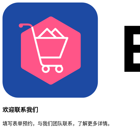
欢迎联系我们
填写表单预约，与我们团队联系，了解更多详情。