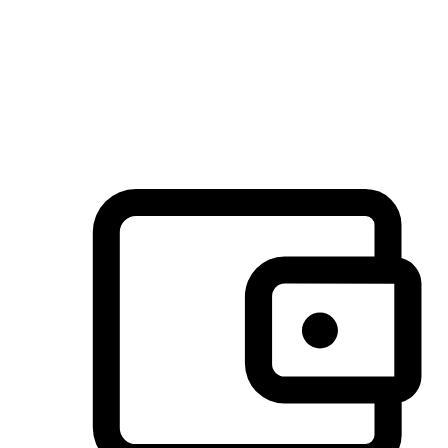
许多客户喜欢送货到家的便捷性和期待感，而有些客户则偏
于选择自取服务，以节省运费或更好地配合时间安排。对这
消费行为的重视，能够显著提升客户的满意度。