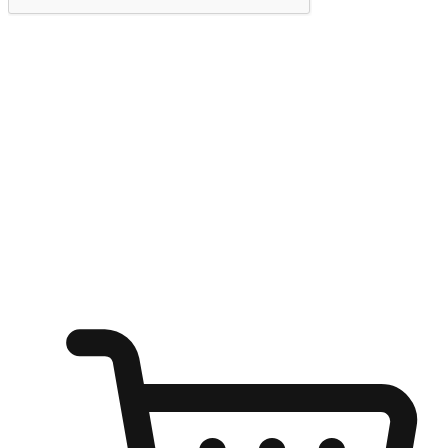
提交
随心所欲：让客户更轻易贴近您的品牌
无论是办公桌前的专注、沙发上的悠闲、还是在咖啡馆等待朋
友的片刻，让任何场景都能成为客户探索购物的瞬间。我们为
客户打造无缝的购物体验，让他们在任何场景都能轻松地贴近
自己喜欢的品牌，自由切换喜欢的购物方式，享受随时探索购
物的乐趣。