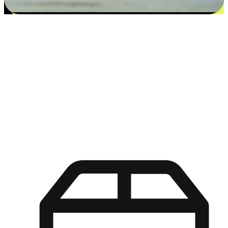
更多选择：从付款到收货让客户更满意
EasyStore尊重客户的各别情况和个性化需求，提供更得多选择
权给您的客户。无论是灵活的“在线购买，店内取货”，还是便
利的“店内购买，送货上门”，都能确保客户购物旅程的每一个
环节，可以适应他们的生活方式需求，帮助您的品牌在市场中
脱颖而出。