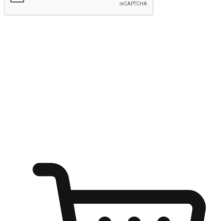
kirim
Menyinari kegembiraan membeli-belah
di mana sahaja
Ubah setiap saat menjadi peluang untuk penemuan, sama ada dari
meja pejabat, keselesaan sofa, ataupun semasa menunggu kawan di
kedai kopi. Berikan pelanggan kebebasan untuk menjelajah
keinginan berbelanja dari mana-mana dan berbelanja melalui laman
web atau aplikasi mudah alih.