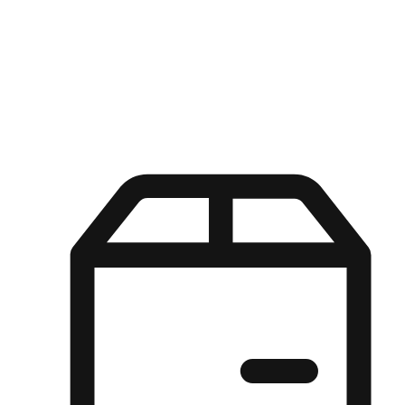
Kuasa pilihan di tangan pelanggan anda dengan pengalaman yang
disesuaikan. Dari fleksibiliti "Beli Dalam Talian, Ambil Di Kedai"
hingga kemudahan "Beli Di Kedai, Hantar Ke Rumah", kami
memastikan setiap aspek pengalaman membeli-belah disesuaikan
untuk memenuhi keperluan mereka.