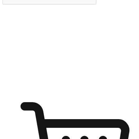
提交
随心所欲：让客户更轻易贴近您的品牌
无论是办公桌前的专注、沙发上的悠闲、还是在咖啡馆等待朋
友的片刻，让任何场景都能成为客户探索购物的瞬间。我们为
客户打造无缝的购物体验，让他们在任何场景都能轻松地贴近
自己喜欢的品牌，自由切换喜欢的购物方式，享受随时探索购
物的乐趣。