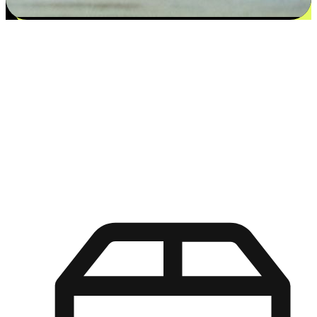
更多选择：从付款到收货让客户更满意
EasyStore尊重客户的各别情况和个性化需求，提供更得多选择
权给您的客户。无论是灵活的“在线购买，店内取货”，还是便
利的“店内购买，送货上门”，都能确保客户购物旅程的每一个
环节，可以适应他们的生活方式需求，帮助您的品牌在市场中
脱颖而出。