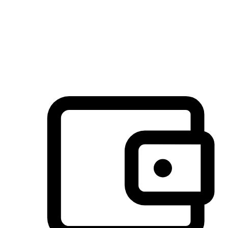
许多客户喜欢送货到家的便捷性和期待感，而有些客户则偏
于选择自取服务，以节省运费或更好地配合时间安排。对这
消费行为的重视，能够显著提升客户的满意度。