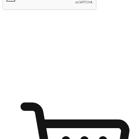
kirim
Menyinari kegembiraan membeli-belah
di mana sahaja
Ubah setiap saat menjadi peluang untuk penemuan, sama ada dari
meja pejabat, keselesaan sofa, ataupun semasa menunggu kawan di
kedai kopi. Berikan pelanggan kebebasan untuk menjelajah
keinginan berbelanja dari mana-mana dan berbelanja melalui laman
web atau aplikasi mudah alih.