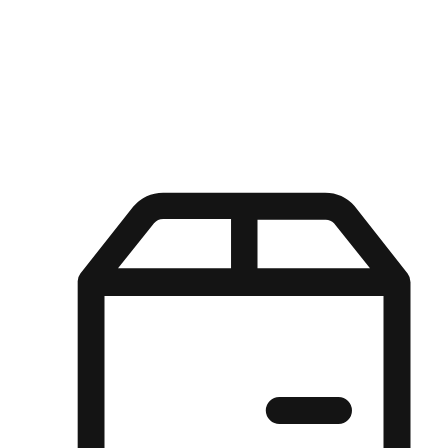
Kuasa pilihan di tangan pelanggan anda dengan pengalaman yang
disesuaikan. Dari fleksibiliti "Beli Dalam Talian, Ambil Di Kedai"
hingga kemudahan "Beli Di Kedai, Hantar Ke Rumah", kami
memastikan setiap aspek pengalaman membeli-belah disesuaikan
untuk memenuhi keperluan mereka.