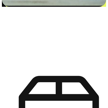
更多选择：从付款到收货让客户更满意
EasyStore尊重客户的各别情况和个性化需求，提供更得多选择
权给您的客户。无论是灵活的“在线购买，店内取货”，还是便
利的“店内购买，送货上门”，都能确保客户购物旅程的每一个
环节，可以适应他们的生活方式需求，帮助您的品牌在市场中
脱颖而出。