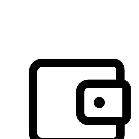
许多客户喜欢送货到家的便捷性和期待感，而有些客户则偏
于选择自取服务，以节省运费或更好地配合时间安排。对这
消费行为的重视，能够显著提升客户的满意度。