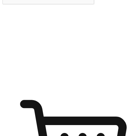
提交
随心所欲：让客户更轻易贴近您的品牌
无论是办公桌前的专注、沙发上的悠闲、还是在咖啡馆等待朋
友的片刻，让任何场景都能成为客户探索购物的瞬间。我们为
客户打造无缝的购物体验，让他们在任何场景都能轻松地贴近
自己喜欢的品牌，自由切换喜欢的购物方式，享受随时探索购
物的乐趣。